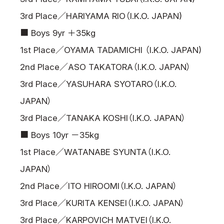
3rd Place／HARIYAMA RIO（I.K.O. JAPAN)
■ Boys 9yr ＋35kg
1st Place／OYAMA TADAMICHI （I.K.O. JAPAN)
2nd Place／ASO TAKATORA（I.K.O. JAPAN）
3rd Place／YASUHARA SYOTARO（I.K.O.
JAPAN）
3rd Place／TANAKA KOSHI（I.K.O. JAPAN）
■ Boys 10yr －35kg
1st Place／WATANABE SYUNTA（I.K.O.
JAPAN）
2nd Place／ITO HIROOMI（I.K.O. JAPAN）
3rd Place／KURITA KENSEI（I.K.O. JAPAN）
3rd Place／KARPOVICH MATVEI（I.K.O.