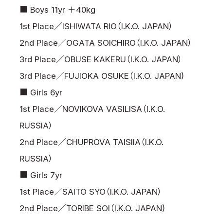
■ Boys 11yr ＋40kg
1st Place／ISHIWATA RIO（I.K.O. JAPAN）
2nd Place／OGATA SOICHIRO（I.K.O. JAPAN）
3rd Place／OBUSE KAKERU（I.K.O. JAPAN）
3rd Place／FUJIOKA OSUKE（I.K.O. JAPAN)
■ Girls 6yr
1st Place／NOVIKOVA VASILISA（I.K.O.
RUSSIA）
2nd Place／CHUPROVA TAISIIA（I.K.O.
RUSSIA）
■ Girls 7yr
1st Place／SAITO SYO（I.K.O. JAPAN）
2nd Place／TORIBE SOI（I.K.O. JAPAN)