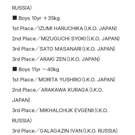
RUSSIA）
■ Boys 10yr ＋35kg
1st Place／IZUMI HARUCHIKA（I.K.O. JAPAN）
2nd Place／MIZUGUCHI SYOKI（I.K.O. JAPAN）
3rd Place／SATO MASANARI（I.K.O. JAPAN）
3rd Place／ARAKI ZEN（I.K.O. JAPAN）
■ Boys 11yr －40kg
1st Place／MORITA YUSHIRO（I.K.O. JAPAN）
2nd Place／ARAKAWA KURAGA（I.K.O.
JAPAN）
3rd Place／MIKHALCHUK EVGENII（I.K.O.
RUSSIA）
3rd Place／GALAGAZIN IVAN（I.K.O. RUSSIA）