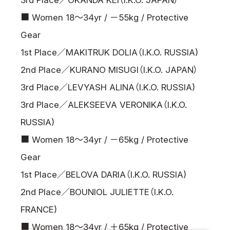
3rd Place／OKANDA KEI（I.K.O. JAPAN）
■ Women 18～34yr / －55kg / Protective
Gear
1st Place／MAKITRUK DOLIA（I.K.O. RUSSIA)
2nd Place／KURANO MISUGI（I.K.O. JAPAN）
3rd Place／LEVYASH ALINA（I.K.O. RUSSIA)
3rd Place／ALEKSEEVA VERONIKA（I.K.O.
RUSSIA)
■ Women 18～34yr / －65kg / Protective
Gear
1st Place／BELOVA DARIA（I.K.O. RUSSIA)
2nd Place／BOUNIOL JULIETTE（I.K.O.
FRANCE)
■ Women 18～34yr / ＋65kg / Protective