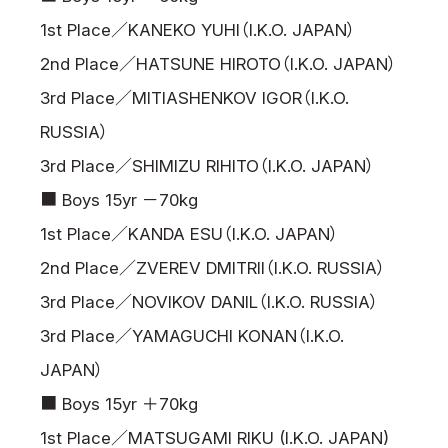
1st Place／KANEKO YUHI（I.K.O. JAPAN）
2nd Place／HATSUNE HIROTO（I.K.O. JAPAN）
3rd Place／MITIASHENKOV IGOR（I.K.O.
RUSSIA）
3rd Place／SHIMIZU RIHITO（I.K.O. JAPAN）
■ Boys 15yr －70kg
1st Place／KANDA ESU（I.K.O. JAPAN）
2nd Place／ZVEREV DMITRII（I.K.O. RUSSIA）
3rd Place／NOVIKOV DANIL（I.K.O. RUSSIA）
3rd Place／YAMAGUCHI KONAN（I.K.O.
JAPAN）
■ Boys 15yr ＋70kg
1st Place／MATSUGAMI RIKU (I.K.O. JAPAN)