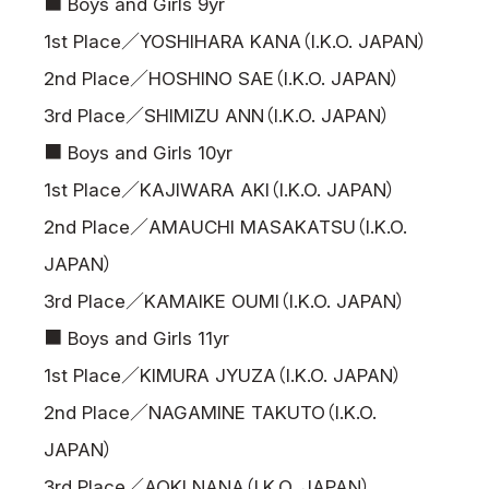
■ Boys and Girls 9yr
1st Place／YOSHIHARA KANA（I.K.O. JAPAN）
2nd Place／HOSHINO SAE（I.K.O. JAPAN）
3rd Place／SHIMIZU ANN（I.K.O. JAPAN）
■ Boys and Girls 10yr
1st Place／KAJIWARA AKI（I.K.O. JAPAN）
2nd Place／AMAUCHI MASAKATSU（I.K.O.
JAPAN）
3rd Place／KAMAIKE OUMI（I.K.O. JAPAN）
■ Boys and Girls 11yr
1st Place／KIMURA JYUZA（I.K.O. JAPAN）
2nd Place／NAGAMINE TAKUTO（I.K.O.
JAPAN）
3rd Place／AOKI NANA（I.K.O. JAPAN）