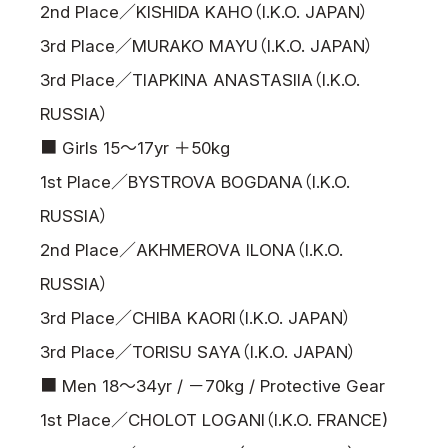
2nd Place／KISHIDA KAHO（I.K.O. JAPAN）
3rd Place／MURAKO MAYU（I.K.O. JAPAN）
3rd Place／TIAPKINA ANASTASIIA（I.K.O.
RUSSIA）
■ Girls 15～17yr ＋50kg
1st Place／BYSTROVA BOGDANA（I.K.O.
RUSSIA）
2nd Place／AKHMEROVA ILONA（I.K.O.
RUSSIA）
3rd Place／CHIBA KAORI（I.K.O. JAPAN）
3rd Place／TORISU SAYA（I.K.O. JAPAN）
■ Men 18～34yr / －70kg / Protective Gear
1st Place／CHOLOT LOGANl（I.K.O. FRANCE)