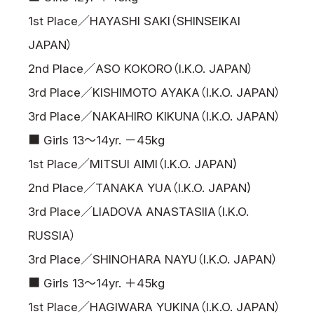
1st Place／HAYASHI SAKI（SHINSEIKAI
JAPAN）
2nd Place／ASO KOKORO（I.K.O. JAPAN）
3rd Place／KISHIMOTO AYAKA（I.K.O. JAPAN）
3rd Place／NAKAHIRO KIKUNA（I.K.O. JAPAN）
■ Girls 13～14yr. －45kg
1st Place／MITSUI AIMI（I.K.O. JAPAN)
2nd Place／TANAKA YUA（I.K.O. JAPAN)
3rd Place／LIADOVA ANASTASIIA（I.K.O.
RUSSIA）
3rd Place／SHINOHARA NAYU（I.K.O. JAPAN）
■ Girls 13～14yr. ＋45kg
1st Place／HAGIWARA YUKINA（I.K.O. JAPAN）