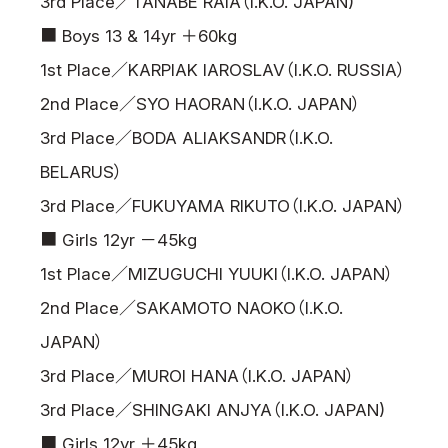
3rd Place／TANABE RAIA（I.K.O. JAPAN)
■ Boys 13 & 14yr ＋60kg
1st Place／KARPIAK IAROSLAV（I.K.O. RUSSIA）
2nd Place／SYO HAORAN（I.K.O. JAPAN）
3rd Place／BODA ALIAKSANDR（I.K.O.
BELARUS）
3rd Place／FUKUYAMA RIKUTO（I.K.O. JAPAN）
■ Girls 12yr －45kg
1st Place／MIZUGUCHI YUUKI（I.K.O. JAPAN）
2nd Place／SAKAMOTO NAOKO（I.K.O.
JAPAN）
3rd Place／MUROI HANA（I.K.O. JAPAN）
3rd Place／SHINGAKI ANJYA（I.K.O. JAPAN)
■ Girls 12yr ＋45kg