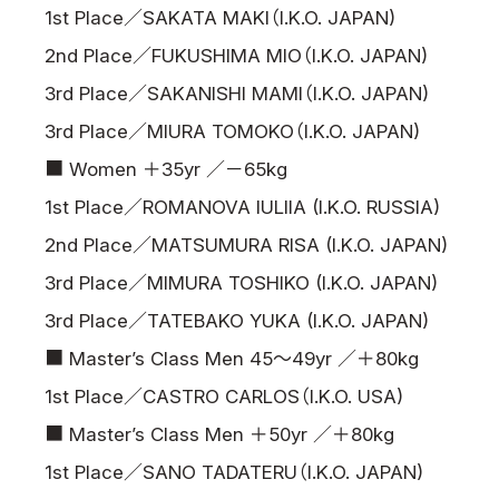
1st Place／SAKATA MAKI（I.K.O. JAPAN)
2nd Place／FUKUSHIMA MIO（I.K.O. JAPAN)
3rd Place／SAKANISHI MAMI（I.K.O. JAPAN)
3rd Place／MIURA TOMOKO（I.K.O. JAPAN)
■ Women ＋35yr ／－65kg
1st Place／ROMANOVA IULIIA (I.K.O. RUSSIA)
2nd Place／MATSUMURA RISA (I.K.O. JAPAN)
3rd Place／MIMURA TOSHIKO (I.K.O. JAPAN)
3rd Place／TATEBAKO YUKA (I.K.O. JAPAN)
■ Master’s Class Men 45～49yr ／＋80kg
1st Place／CASTRO CARLOS（I.K.O. USA)
■ Master’s Class Men ＋50yr ／＋80kg
1st Place／SANO TADATERU（I.K.O. JAPAN)