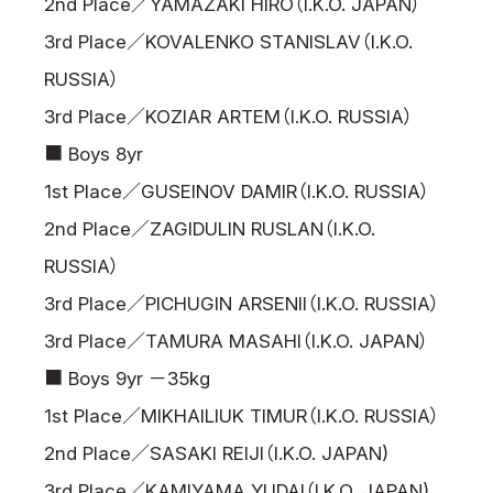
2nd Place／YAMAZAKI HIRO（I.K.O. JAPAN）
3rd Place／KOVALENKO STANISLAV（I.K.O.
RUSSIA）
3rd Place／KOZIAR ARTEM（I.K.O. RUSSIA）
■ Boys 8yr
1st Place／GUSEINOV DAMIR（I.K.O. RUSSIA）
2nd Place／ZAGIDULIN RUSLAN（I.K.O.
RUSSIA）
3rd Place／PICHUGIN ARSENII（I.K.O. RUSSIA）
3rd Place／TAMURA MASAHI（I.K.O. JAPAN）
■ Boys 9yr －35kg
1st Place／MIKHAILIUK TIMUR（I.K.O. RUSSIA）
2nd Place／SASAKI REIJI（I.K.O. JAPAN)
3rd Place／KAMIYAMA YUDAI（I.K.O. JAPAN)