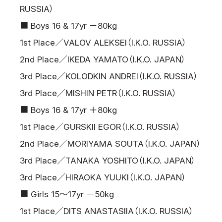
RUSSIA）
■ Boys 16 & 17yr －80kg
1st Place／VALOV ALEKSEI（I.K.O. RUSSIA）
2nd Place／IKEDA YAMATO（I.K.O. JAPAN）
3rd Place／KOLODKIN ANDREI（I.K.O. RUSSIA）
3rd Place／MISHIN PETR（I.K.O. RUSSIA）
■ Boys 16 & 17yr ＋80kg
1st Place／GURSKII EGOR（I.K.O. RUSSIA）
2nd Place／MORIYAMA SOUTA（I.K.O. JAPAN）
3rd Place／TANAKA YOSHITO（I.K.O. JAPAN）
3rd Place／HIRAOKA YUUKI（I.K.O. JAPAN）
■ Girls 15～17yr －50kg
1st Place／DITS ANASTASIIA（I.K.O. RUSSIA）