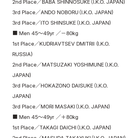
2nd Place／BABA SHINNOSUKE（I.K.O. JAPAN)
3rd Place／ANDO NOBORU（I.K.O. JAPAN)
3rd Place／ITO SHINSUKE（I.K.O. JAPAN)
■ Men 45～49yr ／－80kg
1st Place／KUDRIAVTSEV DMITRII (I.K.O.
RUSSIA)
2nd Place／MATSUZAKI YOSHIMUNE（I.K.O.
JAPAN)
3rd Place／HOKAZONO DAISUKE（I.K.O.
JAPAN)
3rd Place／MORI MASAKI（I.K.O. JAPAN)
■ Men 45～49yr ／＋80kg
1st Place／TAKAGI DAICHI（I.K.O. JAPAN)