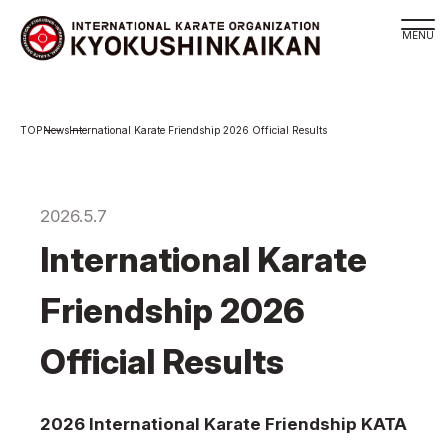
Branch
News
International Karate Friendship 2026 Official Results
Schedule
KYOKUSHINKAIKAN Philosophy
Philosophy
2026.5.7
Sosai Masutatsu Oyama
International Karate
Kancho Shokei Matsui
Friendship 2026
History
About
Official Results
About
Executive Team Introduction
2026 International Karate Friendship KATA
Organization