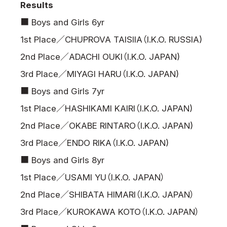
Results
News
■ Boys and Girls 6yr
Tournament Information
1st Place／CHUPROVA TAISIIA（I.K.O. RUSSIA)
Past Tournaments
2nd Place／ADACHI OUKI（I.K.O. JAPAN)
3rd Place／MIYAGI HARU（I.K.O. JAPAN)
■ Boys and Girls 7yr
Degeiko Request
1st Place／HASHIKAMI KAIRI（I.K.O. JAPAN)
Site Policy
2nd Place／OKABE RINTARO（I.K.O. JAPAN)
Privacy Policy
3rd Place／ENDO RIKA（I.K.O. JAPAN)
Site Map
■ Boys and Girls 8yr
Language
1st Place／USAMI YU（I.K.O. JAPAN）
日本語
2nd Place／SHIBATA HIMARI（I.K.O. JAPAN）
English
3rd Place／KUROKAWA KOTO（I.K.O. JAPAN）