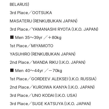
BELARUS)
3rd Place／OOTSUKA
MASATERU（RENKUBUKAN JAPAN）
3rd Place／YAMANASHI RYOTA（I.K.O. JAPAN)
■ Men 35～39yr ／＋80kg
1st Place／MIYAMOTO
YASUHIRO（RENKUBUKAN JAPAN）
2nd Place／MANDA RIKU（I.K.O. JAPAN）
■ Men 40～44yr ／－70kg
1st Place／GORDEEV ALEKSEI（I.K.O. RUSSIA）
2nd Place／KUROIWA KANYA（I.K.O. JAPAN)
3rd Place／UNO KODAI（I.K.O. USA)
3rd Place／SUGE KATSUYA（I.K.O. JAPAN)