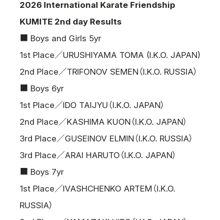
2026 International Karate Friendship
KUMITE 2nd day Results
■ Boys and Girls 5yr
1st Place／URUSHIYAMA TOMA (I.K.O. JAPAN)
2nd Place／TRIFONOV SEMEN（I.K.O. RUSSIA）
■ Boys 6yr
1st Place／IDO TAIJYU（I.K.O. JAPAN）
2nd Place／KASHIMA KUON（I.K.O. JAPAN）
3rd Place／GUSEINOV ELMIN（I.K.O. RUSSIA）
3rd Place／ARAI HARUTO（I.K.O. JAPAN）
■ Boys 7yr
1st Place／IVASHCHENKO ARTEM（I.K.O.
RUSSIA）