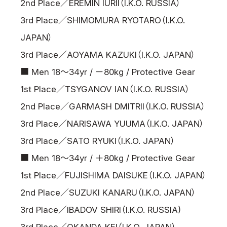
2nd Place／EREMIN IURII（I.K.O. RUSSIA）
3rd Place／SHIMOMURA RYOTARO（I.K.O.
JAPAN）
3rd Place／AOYAMA KAZUKI（I.K.O. JAPAN）
■ Men 18～34yr / －80kg / Protective Gear
1st Place／TSYGANOV IAN（I.K.O. RUSSIA）
2nd Place／GARMASH DMITRII（I.K.O. RUSSIA）
3rd Place／NARISAWA YUUMA（I.K.O. JAPAN）
3rd Place／SATO RYUKI（I.K.O. JAPAN）
■ Men 18～34yr / ＋80kg / Protective Gear
1st Place／FUJISHIMA DAISUKE（I.K.O. JAPAN）
2nd Place／SUZUKI KANARU（I.K.O. JAPAN）
3rd Place／IBADOV SHIRI（I.K.O. RUSSIA)