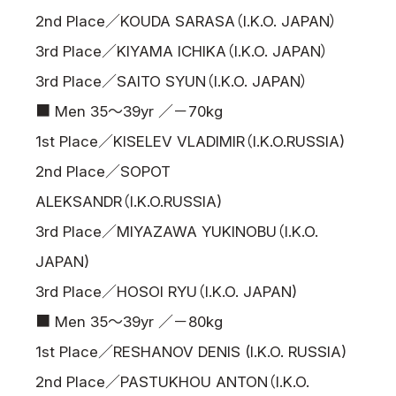
2nd Place／KOUDA SARASA（I.K.O. JAPAN）
3rd Place／KIYAMA ICHIKA（I.K.O. JAPAN）
3rd Place／SAITO SYUN（I.K.O. JAPAN）
■ Men 35～39yr ／－70kg
1st Place／KISELEV VLADIMIR（I.K.O.RUSSIA)
2nd Place／SOPOT
ALEKSANDR（I.K.O.RUSSIA)
3rd Place／MIYAZAWA YUKINOBU（I.K.O.
JAPAN)
3rd Place／HOSOI RYU（I.K.O. JAPAN)
■ Men 35～39yr ／－80kg
1st Place／RESHANOV DENIS (I.K.O. RUSSIA)
2nd Place／PASTUKHOU ANTON（I.K.O.