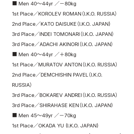
■ Men 40～44yr ／－80kg
1st Place／KOROLEV ROMAN（I.K.O. RUSSIA）
2nd Place／KATO DAISUKE（I.K.O. JAPAN)
3rd Place／INDEI TOMONARI（I.K.O. JAPAN）
3rd Place／ADACHI AKINORI（I.K.O. JAPAN）
■ Men 40～44yr ／＋80kg
1st Place／MURATOV ANTON（I.K.O. RUSSIA）
2nd Place／DEMCHISHIN PAVEL（I.K.O.
RUSSIA）
3rd Place／BOKAREV ANDREI（I.K.O. RUSSIA）
3rd Place／SHIRAHASE KEN（I.K.O. JAPAN)
■ Men 45～49yr ／－70kg
1st Place／OKADA YU (I.K.O. JAPAN)