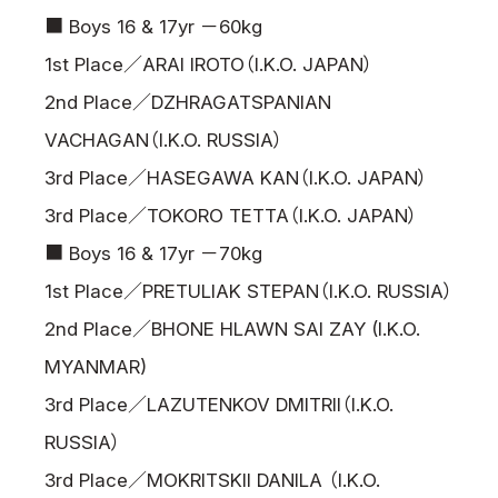
■ Boys 16 & 17yr －60kg
1st Place／ARAI IROTO（I.K.O. JAPAN）
2nd Place／DZHRAGATSPANIAN
VACHAGAN（I.K.O. RUSSIA）
3rd Place／HASEGAWA KAN（I.K.O. JAPAN）
3rd Place／TOKORO TETTA（I.K.O. JAPAN）
■ Boys 16 & 17yr －70kg
1st Place／PRETULIAK STEPAN（I.K.O. RUSSIA）
2nd Place／BHONE HLAWN SAI ZAY (I.K.O.
MYANMAR)
3rd Place／LAZUTENKOV DMITRII（I.K.O.
RUSSIA）
3rd Place／MOKRITSKII DANILA （I.K.O.