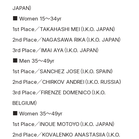
JAPAN）
■ Women 15～34yr
1st Place／TAKAHASHI MEI（I.K.O. JAPAN）
2nd Place／NAGASAWA RIKA（I.K.O. JAPAN）
3rd Place／IMAI AYA（I.K.O. JAPAN）
■ Men 35～49yr
1st Place／SANCHEZ JOSE（I.K.O. SPAIN)
2nd Place／CHIRKOV ANDREI（I.K.O. RUSSIA)
3rd Place／FIRENZE DOMENICO（I.K.O.
BELGIUM）
■ Women 35～49yr
1st Place／INOUE MOTOYO（I.K.O. JAPAN）
2nd Place／KOVALENKO ANASTASIIA（I.K.O.