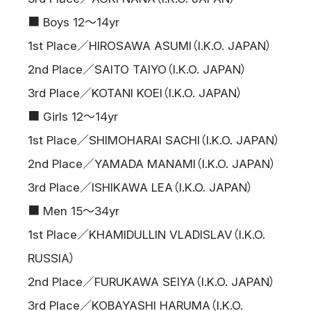
■ Boys 12～14yr
1st Place／HIROSAWA ASUMI（I.K.O. JAPAN）
2nd Place／SAITO TAIYO（I.K.O. JAPAN）
3rd Place／KOTANI KOEI（I.K.O. JAPAN）
■ Girls 12～14yr
1st Place／SHIMOHARAI SACHI（I.K.O. JAPAN）
2nd Place／YAMADA MANAMI（I.K.O. JAPAN）
3rd Place／ISHIKAWA LEA（I.K.O. JAPAN）
■ Men 15～34yr
1st Place／KHAMIDULLIN VLADISLAV（I.K.O.
RUSSIA）
2nd Place／FURUKAWA SEIYA（I.K.O. JAPAN）
3rd Place／KOBAYASHI HARUMA（I.K.O.