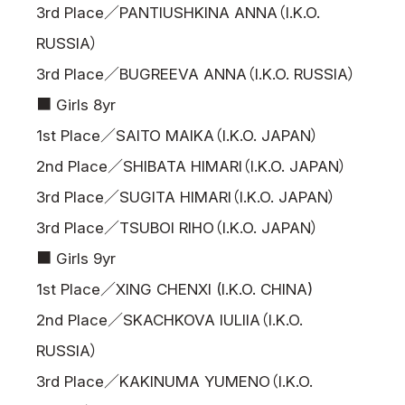
3rd Place／PANTIUSHKINA ANNA（I.K.O.
RUSSIA）
3rd Place／BUGREEVA ANNA（I.K.O. RUSSIA）
■ Girls 8yr
1st Place／SAITO MAIKA（I.K.O. JAPAN）
2nd Place／SHIBATA HIMARI（I.K.O. JAPAN）
3rd Place／SUGITA HIMARI（I.K.O. JAPAN）
3rd Place／TSUBOI RIHO（I.K.O. JAPAN）
■ Girls 9yr
1st Place／XING CHENXI (I.K.O. CHINA)
2nd Place／SKACHKOVA IULIIA（I.K.O.
RUSSIA）
3rd Place／KAKINUMA YUMENO（I.K.O.