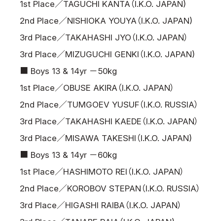
1st Place／TAGUCHI KANTA（I.K.O. JAPAN)
2nd Place／NISHIOKA YOUYA（I.K.O. JAPAN)
3rd Place／TAKAHASHI JYO（I.K.O. JAPAN）
3rd Place／MIZUGUCHI GENKI（I.K.O. JAPAN)
■ Boys 13 & 14yr －50kg
1st Place／OBUSE AKIRA（I.K.O. JAPAN）
2nd Place／TUMGOEV YUSUF（I.K.O. RUSSIA）
3rd Place／TAKAHASHI KAEDE（I.K.O. JAPAN）
3rd Place／MISAWA TAKESHI（I.K.O. JAPAN)
■ Boys 13 & 14yr －60kg
1st Place／HASHIMOTO REI（I.K.O. JAPAN）
2nd Place／KOROBOV STEPAN（I.K.O. RUSSIA）
3rd Place／HIGASHI RAIBA（I.K.O. JAPAN）