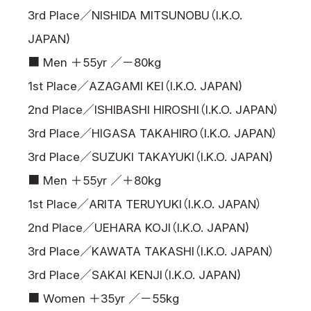
3rd Place／NISHIDA MITSUNOBU（I.K.O.
JAPAN)
■ Men ＋55yr ／－80kg
1st Place／AZAGAMI KEI（I.K.O. JAPAN)
2nd Place／ISHIBASHI HIROSHI（I.K.O. JAPAN）
3rd Place／HIGASA TAKAHIRO（I.K.O. JAPAN）
3rd Place／SUZUKI TAKAYUKI（I.K.O. JAPAN)
■ Men ＋55yr ／＋80kg
1st Place／ARITA TERUYUKI（I.K.O. JAPAN）
2nd Place／UEHARA KOJI（I.K.O. JAPAN)
3rd Place／KAWATA TAKASHI（I.K.O. JAPAN）
3rd Place／SAKAI KENJI（I.K.O. JAPAN)
■ Women ＋35yr ／－55kg