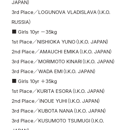
JAPAN）
3rd Place／LOGUNOVA VLADISLAVA（I.K.O.
RUSSIA）
■ Girls 10yr －35kg
1st Place／NISHIOKA YUNO（I.K.O. JAPAN）
2nd Place／AMAUCHI EMIKA（I.K.O. JAPAN）
3rd Place／MORIMOTO KINARI（I.K.O. JAPAN）
3rd Place／WADA EMI（I.K.O. JAPAN）
■ Girls 10yr ＋35kg
1st Place／KURITA ESORA（I.K.O. JAPAN）
2nd Place／INOUE YUHI（I.K.O. JAPAN）
3rd Place／KUBOTA NANA（I.K.O. JAPAN）
3rd Place／KUSUMOTO TSUMUGI（I.K.O.