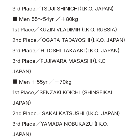
3rd Place／TSUJI SHINICHI（I.K.O. JAPAN)
■ Men 55～54yr ／＋80kg
1st Place／KUZIN VLADIMIR (I.K.O. RUSSIA)
2nd Place／OGATA TADAYOSHI（I.K.O. JAPAN)
3rd Place／HITOSHI TAKAAKI（I.K.O. JAPAN)
3rd Place／FUJIWARA MASASHI（I.K.O.
JAPAN)
■ Men ＋55yr ／－70kg
1st Place／SENZAKI KOICHI （SHINSEIKAI
JAPAN）
2nd Place／SAKAI KATSUSHI (I.K.O. JAPAN)
3rd Place／YAMADA NOBUKAZU (I.K.O.
JAPAN)