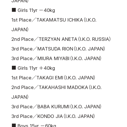
JAPAN）
■ Girls 11yr －40kg
1st Place／TAKAMATSU ICHIKA（I.K.O.
JAPAN）
2nd Place／TERZYAN ANETA（I.K.O. RUSSIA）
3rd Place／MATSUDA RION（I.K.O. JAPAN）
3rd Place／MIURA MIYABI（I.K.O. JAPAN）
■ Girls 11yr ＋40kg
1st Place／TAKAGI EMI（I.K.O. JAPAN）
2nd Place／TAKAHASHI MADOKA（I.K.O.
JAPAN）
3rd Place／BABA KURUMI（I.K.O. JAPAN）
3rd Place／KONDO JIA（I.K.O. JAPAN）
■ Boys 15yr －60kg