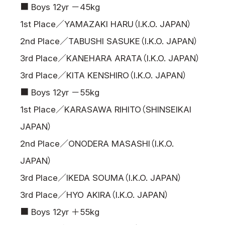
■ Boys 12yr －45kg
1st Place／YAMAZAKI HARU（I.K.O. JAPAN）
2nd Place／TABUSHI SASUKE（I.K.O. JAPAN）
3rd Place／KANEHARA ARATA（I.K.O. JAPAN）
3rd Place／KITA KENSHIRO（I.K.O. JAPAN）
■ Boys 12yr －55kg
1st Place／KARASAWA RIHITO（SHINSEIKAI
JAPAN）
2nd Place／ONODERA MASASHI（I.K.O.
JAPAN）
3rd Place／IKEDA SOUMA（I.K.O. JAPAN）
3rd Place／HYO AKIRA（I.K.O. JAPAN）
■ Boys 12yr ＋55kg