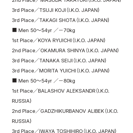
2nd Place／MASUDA TAKAYUKI（I.K.O. JAPAN)
3rd Place／TSUJI KOJI（I.K.O. JAPAN)
3rd Place／TAKAGI SHOTA（I.K.O. JAPAN)
■ Men 50～54yr ／－70kg
1st Place／KOYA RYUICHI（I.K.O. JAPAN)
2nd Place／OKAMURA SHINYA（I.K.O. JAPAN)
3rd Place／TANAKA SEIJI（I.K.O. JAPAN)
3rd Place／MORITA YUICHI（I.K.O. JAPAN)
■ Men 50～54yr ／－80kg
1st Place／BALASHOV ALEKSANDR（I.K.O.
RUSSIA)
2nd Place／GADZHIKURBANOV ALIBEK（I.K.O.
RUSSIA)
3rd Place／IWAYA TOSHIHIRO（I.K.O. JAPAN)