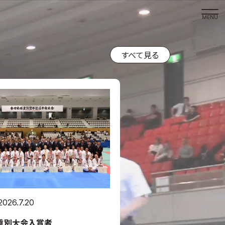
取材の
よくある
本サイト
プライバ
サイトマ
Language
日本語
English
2026.7.20
体重別大会入賞者