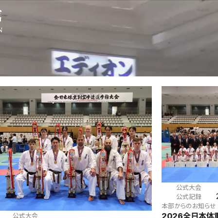
ご案内
お知らせ
館の概要
本部からのお知ら
せ
介
支部からのお知ら
せ
会紹介
公式大会
手道連盟に
公式記録
試合規則
入門のご案内
青少年部・保護者
公式大会
の方へ
一般の部・壮年部
公式記録
の方
本部からのお知らせ
会員制度
2026全日本
公式大会