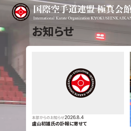
お知らせ
極真会館の
道場検索
スケジュール
極真会
極真会館の世界
役員紹
極真会館の理念
各委員
大山倍達総裁 紹
国際空
介
ついて
松井章奎館長 紹
介
極真の歴史
2026.8.4
本部からのお知らせ
盧山初雄氏の訃報に寄せて