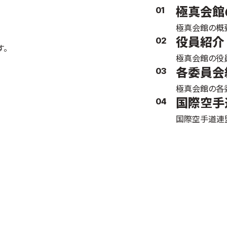
極真会館
01
極真会館の概
役員紹介
02
す。
極真会館の役
各委員会
03
極真会館の各
国際空手
04
国際空手道連