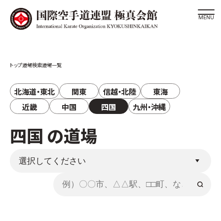
道場検索
道場検索
道場一覧
スケジュール
極真会館の世界
北海道・東北
関東
信越・北陸
東海
極真会館の理念
近畿
中国
四国
九州・沖縄
大山倍達総裁 紹介
四国 の道場
松井章奎館長 紹介
極真の歴史
極真会館のご案内
極真会館の概要
役員紹介
各委員会紹介