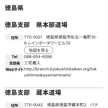
徳島県
国際空手道連盟について
お知らせ
徳島支部 県本部道場
本部からのお知らせ
支部からのお知らせ
770-0021 徳島県徳島市佐古一番町10-
住所
公式大会
6 レインボータワービル５F
公式記録
地図を見る
試合規則
088-654-6098
Tel
入門のご案内
三宅義人
支部長
http://branch.kyokushinkaikan.org/tok
Webサイト
青少年部・保護者の方へ
ushimaokayamaminami/
一般の部・壮年部の方
会員制度
徳島支部 蔵本道場
770-0042 徳島県徳島市蔵本町2 パテ
住所