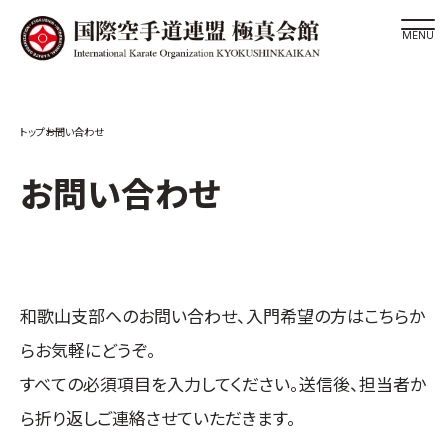
道場検索
お問い合わせ
スケジュール
極真会館の世界
お問い合わせ
極真会館の理念
大山倍達総裁 紹介
松井章奎館長 紹介
極真の歴史
和歌山支部
へのお問い合わせ、入門希望の方はこちらか
極真会館のご案内
らお気軽にどうぞ。
極真会館の概要
すべての必須項目を入力してください。送信後、担当者か
役員紹介
ら折り返しご連絡させていただきます。
各委員会紹介