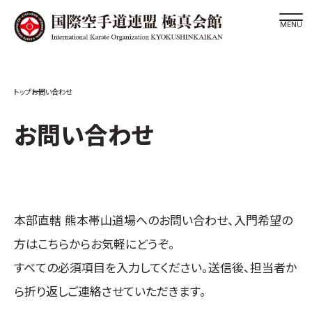
道場検索
お問い合わせ
スケジュール
極真会館の世界
お問い合わせ
極真会館の理念
大山倍達総裁 紹介
松井章奎館長 紹介
極真の歴史
本部直轄 熊本帯山道場
へのお問い合わせ、入門希望の
極真会館のご案内
方はこちらからお気軽にどうぞ。
極真会館の概要
すべての必須項目を入力してください。送信後、担当者か
役員紹介
ら折り返しご連絡させていただきます。
各委員会紹介