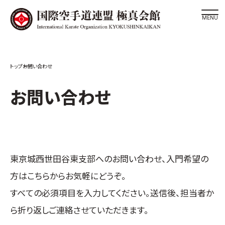
道場検索
お問い合わせ
スケジュール
極真会館の世界
お問い合わせ
極真会館の理念
大山倍達総裁 紹介
松井章奎館長 紹介
極真の歴史
東京城西世田谷東支部
へのお問い合わせ、入門希望の
極真会館のご案内
方はこちらからお気軽にどうぞ。
極真会館の概要
すべての必須項目を入力してください。送信後、担当者か
役員紹介
ら折り返しご連絡させていただきます。
各委員会紹介