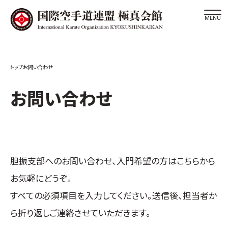
道場検索
お問い合わせ
スケジュール
極真会館の世界
お問い合わせ
極真会館の理念
大山倍達総裁 紹介
松井章奎館長 紹介
極真の歴史
胆振支部
へのお問い合わせ、入門希望の方はこちらから
極真会館のご案内
お気軽にどうぞ。
極真会館の概要
すべての必須項目を入力してください。送信後、担当者か
役員紹介
ら折り返しご連絡させていただきます。
各委員会紹介