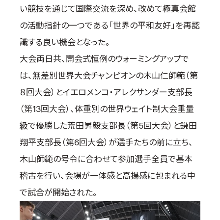
い競技を通じて国際交流を深め、改めて極真会館
取材のお申し込み
の活動指針の一つである「世界の平和友好」を再認
よくある質問
本サイトについて
識する良い機会となった。
プライバシーポリシー
大会両日共、開会式恒例のウォーミングアップで
サイトマップ
は、無差別世界大会チャンピオンの木山仁師範（第
Language
８回大会）とイエロメンコ・アレクサンダー支部長
日本語
（第13回大会）、体重別の世界ウェイト制大会重量
English
級で優勝した荒田昇毅支部長（第5回大会）と鎌田
翔平支部長（第6回大会）が選手たちの前に立ち、
木山師範の号令に合わせて参加選手全員で基本
稽古を行い、会場が一体感と高揚感に包まれる中
で試合が開始された。