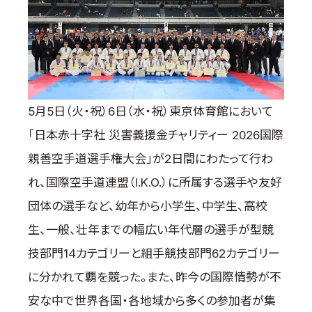
国際空手道連盟について
お知らせ
本部からのお知らせ
支部からのお知らせ
5月5日（火・祝）6日（水・祝）東京体育館において
公式大会
「日本赤十字社 災害義援金チャリティー 2026国際
公式記録
試合規則
親善空手道選手権大会」が2日間にわたって行わ
入門のご案内
れ、国際空手道連盟（I.K.O.）に所属する選手や友好
団体の選手など、幼年から小学生、中学生、高校
青少年部・保護者の方へ
一般の部・壮年部の方
生、一般、壮年までの幅広い年代層の選手が型競
会員制度
技部門14カテゴリーと組手競技部門62カテゴリー
に分かれて覇を競った。また、昨今の国際情勢が不
安な中で世界各国・各地域から多くの参加者が集