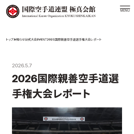
道場検索
EVENT
お知らせ
公式大会
2026国際親善空手道選手権大会レポート
スケジュール
極真会館の世界
極真会館の理念
2026.5.7
大山倍達総裁 紹介
2026国際親善空手道選
松井章奎館長 紹介
手権大会レポート
極真の歴史
極真会館のご案内
極真会館の概要
役員紹介
各委員会紹介