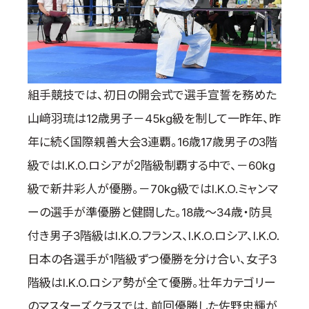
組手競技では、初日の開会式で選手宣誓を務めた
山﨑羽琉は12歳男子－45kg級を制して一昨年、昨
年に続く国際親善大会3連覇。16歳17歳男子の3階
級ではI.K.O.ロシアが2階級制覇する中で、－60kg
級で新井彩人が優勝。－70kg級ではI.K.O.ミャンマ
ーの選手が準優勝と健闘した。18歳～34歳・防具
付き男子3階級はI.K.O.フランス、I.K.O.ロシア、I.K.O.
日本の各選手が1階級ずつ優勝を分け合い、女子3
階級はI.K.O.ロシア勢が全て優勝。壮年カテゴリー
のマスターズクラスでは、前回優勝した佐野忠輝が