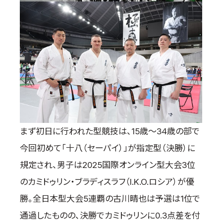
まず初日に行われた型競技は、15歳～34歳の部で
今回初めて「十八（セーパイ）」が指定型（決勝）に
規定され、男子は2025国際オンライン型大会3位
のカミドゥリン・ブラディスラフ（I.K.O.ロシア）が優
勝。全日本型大会5連覇の古川晴也は予選は1位で
通過したものの、決勝でカミドゥリンに0.3点差を付