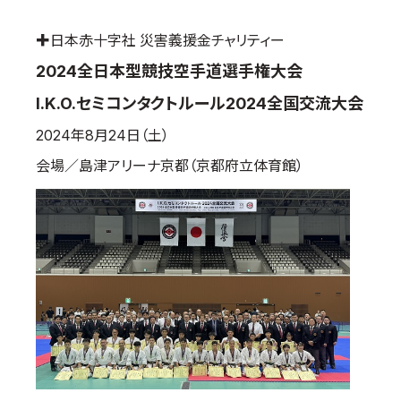
国際空手道連盟について
✚日本赤十字社 災害義援金チャリティー
お知らせ
2024全日本型競技空手道選手権大会
本部からのお知らせ
I.K.O.セミコンタクトルール2024全国交流大会
支部からのお知らせ
2024年8月24日（土）
公式大会
会場／島津アリーナ京都（京都府立体育館）
公式記録
試合規則
入門のご案内
青少年部・保護者の方へ
一般の部・壮年部の方
会員制度