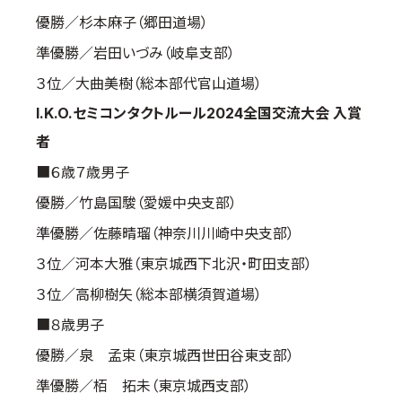
優勝／杉本麻子（郷田道場）
準優勝／岩田いづみ（岐阜支部）
３位／大曲美樹（総本部代官山道場）
I.K.O.セミコンタクトルール2024全国交流大会 入賞
者
■６歳７歳男子
優勝／竹島国駿（愛媛中央支部）
準優勝／佐藤晴瑠（神奈川川崎中央支部）
３位／河本大雅（東京城西下北沢・町田支部）
３位／高柳樹矢（総本部横須賀道場）
■８歳男子
優勝／泉 孟束（東京城西世田谷東支部）
準優勝／栢 拓未（東京城西支部）