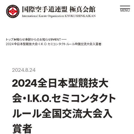
道場検索
EVENT
お知らせ
本部からのお知らせ
スケジュール
2024全日本型競技大会・I.K.O.セミコンタクトルール全国交流大会入賞者
極真会館の世界
極真会館の理念
2024.8.24
大山倍達総裁 紹介
2024全日本型競技大
松井章奎館長 紹介
極真の歴史
会・I.K.O.セミコンタクト
極真会館のご案内
ルール全国交流大会入
極真会館の概要
役員紹介
賞者
各委員会紹介