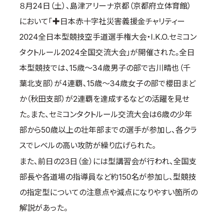
８月24日（土）、島津アリーナ京都（京都府立体育館）
取材のお申し込み
において「✚日本赤十字社災害義援金チャリティー
よくある質問
2024全日本型競技空手道選手権大会・I.K.O.セミコン
本サイトについて
タクトルール2024全国交流大会」が開催された。全日
プライバシーポリシー
本型競技では、15歳～34歳男子の部で古川晴也（千
サイトマップ
葉北支部）が4連覇、15歳～34歳女子の部で櫻田まど
Language
か（秋田支部）が2連覇を達成するなどの活躍を見せ
日本語
た。また、セミコンタクトルール交流大会は6歳の少年
English
部から50歳以上の壮年部までの選手が参加し、各クラ
スでレベルの高い攻防が繰り広げられた。
また、前日の23日（金）には型講習会が行われ、全国支
部長や各道場の指導員など約150名が参加し、型競技
の指定型についての注意点や減点になりやすい箇所の
解説があった。