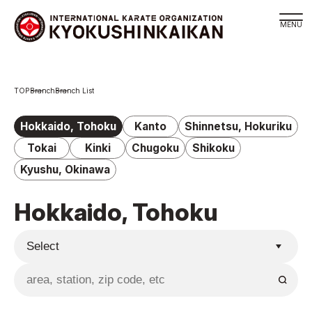
Branch
Branch
Branch List
Schedule
KYOKUSHINKAIKAN Philosophy
Hokkaido, Tohoku
Kanto
Shinnetsu, Hokuriku
Philosophy
Tokai
Kinki
Chugoku
Shikoku
Sosai Masutatsu Oyama
Kyushu, Okinawa
Kancho Shokei Matsui
Hokkaido, Tohoku
History
About
About
Executive Team Introduction
Organization