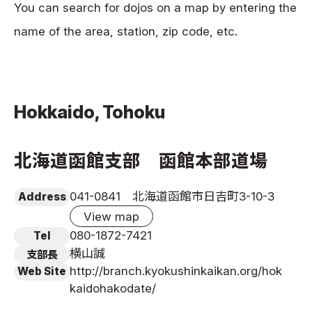
You can search for dojos on a map by entering the
News
name of the area, station, zip code, etc.
Tournament Information
Past Tournaments
Hokkaido, Tohoku
Degeiko Request
北海道函館支部 函館本部道場
Site Policy
Privacy Policy
041-0841 北海道函館市日吉町3-10-3
Address
Site Map
View map
Language
080-1872-7421
Tel
横山誠
日本語
支部長
http://branch.kyokushinkaikan.org/hok
Web Site
English
kaidohakodate/