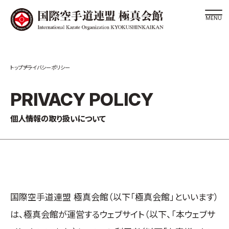
道場検索
プライバシーポリシー
スケジュール
極真会館の世界
PRIVACY POLICY
極真会館の理念
個人情報の取り扱いについて
大山倍達総裁 紹介
松井章奎館長 紹介
極真の歴史
極真会館のご案内
極真会館の概要
国際空手道連盟 極真会館（以下「極真会館」といいます）
役員紹介
は、極真会館が運営するウェブサイト（以下、「本ウェブサ
各委員会紹介