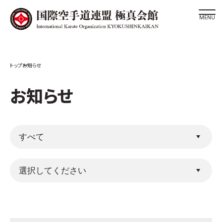
道場検索
お知らせ
スケジュール
極真会館の世界
お知らせ
極真会館の理念
大山倍達総裁 紹介
松井章奎館長 紹介
極真の歴史
極真会館のご案内
極真会館の概要
役員紹介
各委員会紹介