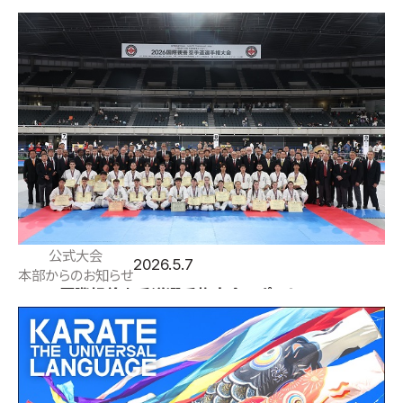
試合規則／I.K.O.型競技試合規定
公式大会
2026.5.7
本部からのお知らせ
2026国際親善空手道選手権大会レポート