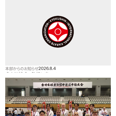
国際空手道連盟について
お知らせ
本部からのお知らせ
支部からのお知らせ
公式大会
公式記録
試合規則
入門のご案内
2026.8.4
本部からのお知らせ
盧山初雄氏の訃報に寄せて
青少年部・保護者の方へ
一般の部・壮年部の方
会員制度