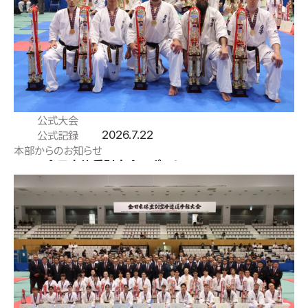
取材のお申し込み
よくある質問
本サイトについて
プライバシーポリシー
サイトマップ
Language
公式大会
2026.7.22
公式記録
日本語
本部からのお知らせ
2026全日本体重別大会レポート
English