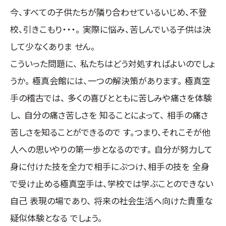
今、すべての子供たちが隣り合わせているいじめ、不登
国際空手道連盟について
お知らせ
校、引きこもり・・・。 実際に悩み、苦しんでいる子供は決
して少なくありま せん。
本部からのお知らせ
こういった問題に、 私たちはどう対処すればよいのでしょ
支部からのお知らせ
うか。 極真会館には、一つの解決策があります。 極真空
公式大会
公式記録
手の稽古では、 多くの喜びとともに苦しみや痛さを体験
試合規則
し、 自分の痛さ苦しさを 知ることによって、 相手の痛さ
入門のご案内
苦しさを知ることができるので す。つまり、それこそが他
人への思いやりの第一歩となるのです。 自分が努力して
青少年部・保護者の方へ
一般の部・壮年部の方
身に付けた技を全力で相手にぶつけ、相手の技を 全身
会員制度
で受け止める極真空手は、学校では学ぶことのできない
自己 表現の場であり、 将来の社会生活へ向けた貴重な
疑似体験となる でしょう。