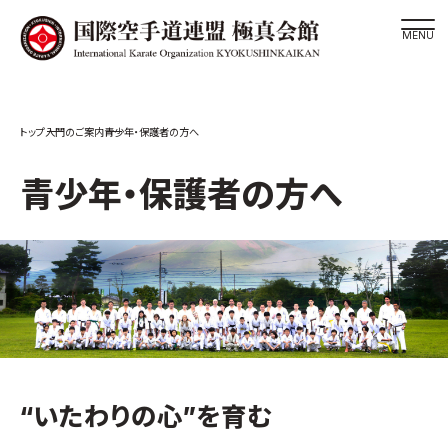
道場検索
入門のご案内
青少年・保護者の方へ
スケジュール
極真会館の世界
青少年・保護者の方へ
極真会館の理念
大山倍達総裁 紹介
松井章奎館長 紹介
極真の歴史
極真会館のご案内
極真会館の概要
“いたわりの心”を育む
役員紹介
各委員会紹介